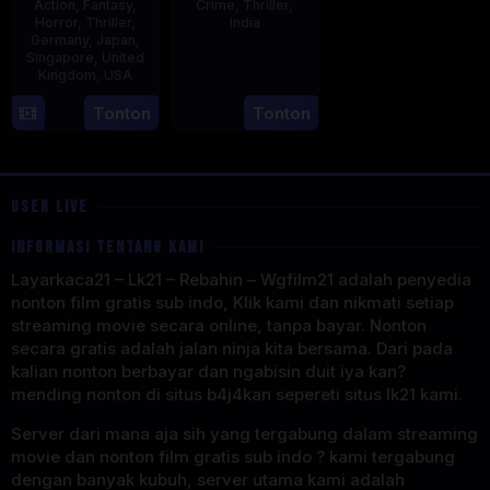
Action
,
Fantasy
,
Crime
,
Thriller
,
Horror
,
Thriller
,
India
Germany
,
Japan
,
Singapore
,
United
27
Leo
Kingdom
,
USA
Jun
John
2025
Paul
11
Mike
Tonton
Tonton
Jul
Wiluan
2025
USER LIVE
INFORMASI TENTANG KAMI
Layarkaca21 – Lk21 – Rebahin – Wgfilm21 adalah penyedia
nonton film gratis sub indo, Klik kami dan nikmati setiap
streaming movie secara online, tanpa bayar. Nonton
secara gratis adalah jalan ninja kita bersama. Dari pada
kalian nonton berbayar dan ngabisin duit iya kan?
mending nonton di situs b4j4kan sepereti situs lk21 kami.
Server dari mana aja sih yang tergabung dalam streaming
movie dan nonton film gratis sub indo ? kami tergabung
dengan banyak kubuh, server utama kami adalah