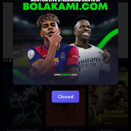
Artalk Error
Failed to load comments
TypeError: Failed to fetch
Retry
FILM TERKAIT
101 min
92 min
118 min
5.4
Closed
Isolated (2025)
Saint Clare
Ramam