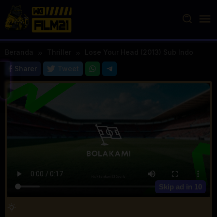
Loncat
ke
konten
Beranda
Thriller
Lose Your Head (2013) Sub Indo
Sharer
Tweet
Skip ad in
10