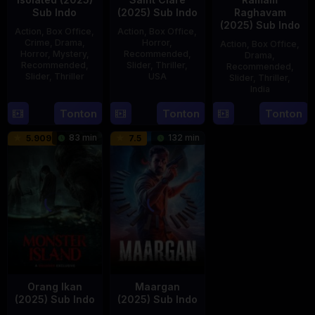
Sub Indo
(2025) Sub Indo
Raghavam
(2025) Sub Indo
Action
,
Box Office
,
Action
,
Box Office
,
Crime
,
Drama
,
Horror
,
Action
,
Box Office
,
Horror
,
Mystery
,
Recommended
,
Drama
,
Recommended
,
Slider
,
Thriller
,
Recommended
,
Slider
,
Thriller
USA
Slider
,
Thriller
,
India
30
Benedict
18
Mitzi
21
Dhanraj
Tonton
Tonton
Tonton
Apr
Mique
Jul
Peirone
Feb
2025
2025
83 min
132 min
5.909
7.5
2025
Orang Ikan
Maargan
(2025) Sub Indo
(2025) Sub Indo