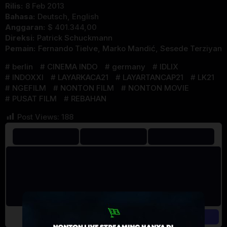
Rilis:
8 Feb 2013
Bahasa:
Deutsch, English
Anggaran:
$ 401.344,00
Direksi:
Patrick Schuckmann
Pemain:
Fernando Tielve
,
Marko Mandić
,
Sesede Terziyan
berlin
CINEMA INDO
germany
IDLIX
INDOXXI
LAYARKACA21
LAYARTANCAP21
LK21
NGEFILM
NONTON FILM
NONTON MOVIE
PUSAT FILM
REBAHAN
Post Views:
188