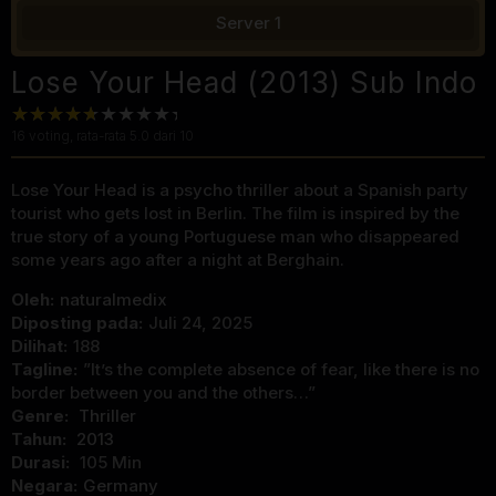
Server 1
Lose Your Head (2013) Sub Indo
16
voting, rata-rata
5.0
dari 10
Lose Your Head is a psycho thriller about a Spanish party
tourist who gets lost in Berlin. The film is inspired by the
true story of a young Portuguese man who disappeared
some years ago after a night at Berghain.
Oleh:
naturalmedix
Diposting pada:
Juli 24, 2025
Dilihat:
188
Tagline:
”It’s the complete absence of fear, like there is no
border between you and the others…”
Genre:
Thriller
Tahun:
2013
Durasi:
105 Min
Negara:
Germany