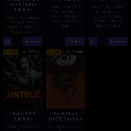
World (1989)
Action
,
adult
,
Box
Action
,
Box Office
,
Sub Indo
Office
,
Crime
,
Crime
,
Drama
,
Horror
,
Mystery
,
Horror
,
Mystery
,
Action
,
Adventure
,
Recommended
,
Recommended
,
Drama
,
Horror
,
Italy
Slider
,
Thriller
Mystery
,
Science
Fiction
,
Japan
31
Mario
30
Benedict
29
Yoshiaki
Tonton
Tonton
Tonton
Dec
Landi
Apr
Mique
Apr
Kobayashi
1979
2025
107 min
92 min
5.3
5.4
1989
Untold (2025)
Saint Clare
Sub Indo
(2025) Sub Indo
Action
,
Box Office
,
Action
,
Box Office
,