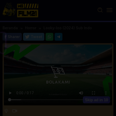
Loncat
ke
konten
Beranda
Horror
Looky-loo (2024) Sub Indo
Sharer
Tweet
Skip ad in
10