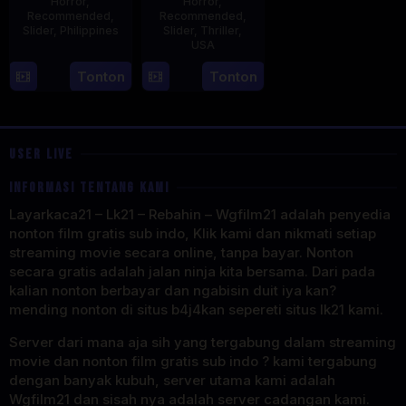
Horror
,
Horror
,
Recommended
,
Recommended
,
Slider
,
Philippines
Slider
,
Thriller
,
USA
30
Derick
18
Mitzi
Tonton
Tonton
Apr
Cabrido
Jul
Peirone
2025
2025
USER LIVE
INFORMASI TENTANG KAMI
Layarkaca21 – Lk21 – Rebahin – Wgfilm21 adalah penyedia
nonton film gratis sub indo, Klik kami dan nikmati setiap
streaming movie secara online, tanpa bayar. Nonton
secara gratis adalah jalan ninja kita bersama. Dari pada
kalian nonton berbayar dan ngabisin duit iya kan?
mending nonton di situs b4j4kan sepereti situs lk21 kami.
Server dari mana aja sih yang tergabung dalam streaming
movie dan nonton film gratis sub indo ? kami tergabung
dengan banyak kubuh, server utama kami adalah
Wgfilm21 dan sisah nya adalah server cadangan kami.