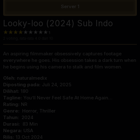
Server 1
Looky-loo (2024) Sub Indo
2
voting, rata-rata
4.0
dari 10
An aspiring filmmaker obsessively captures footage
everywhere he goes. His obsession takes a dark turn when
he begins using his camera to stalk and film women.
Oleh:
naturalmedix
Diposting pada:
Juli 24, 2025
Dilihat:
180
Tagline:
You’ll Never Feel Safe At Home Again…
Rating:
NR
Genre:
Horror
,
Thriller
Tahun:
2024
Durasi:
83 Min
Negara:
USA
Rilis:
13 Oct 2024