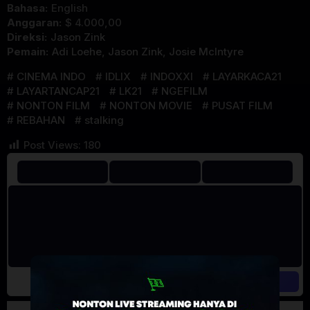
Bahasa:
English
Anggaran:
$ 4.000,00
Direksi:
Jason Zink
Pemain:
Adi Loehe
,
Jason Zink
,
Josie McIntyre
CINEMA INDO
IDLIX
INDOXXI
LAYARKACA21
LAYARTANCAP21
LK21
NGEFILM
NONTON FILM
NONTON MOVIE
PUSAT FILM
REBAHAN
stalking
Post Views:
180