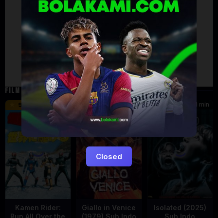
Artalk Error
Failed to load comments
TypeError: Failed to fetch
Retry
FILM TERKAIT
16 min
99 min
101 min
9.5
5.5
Closed
Kamen Rider:
Giallo in Venice
Isolated (2025)
Run All Over the
(1979) Sub Indo
Sub Indo