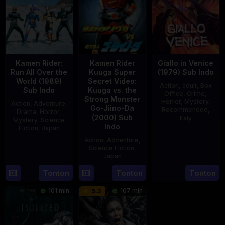
Kamen Rider:
Kamen Rider
Giallo in Venice
Run All Over the
Kuuga Super
(1979) Sub Indo
World (1989)
Secret Video:
Action
,
adult
,
Box
Sub Indo
Kuuga vs. the
Office
,
Crime
,
Strong Monster
Horror
,
Mystery
,
Action
,
Adventure
,
Go-Jiino-Da
Recommended
,
Drama
,
Horror
,
(2000) Sub
Italy
Mystery
,
Science
Indo
Fiction
,
Japan
31
Mario
Action
,
Adventure
,
29
Yoshiaki
Dec
Landi
Science Fiction
,
Apr
Kobayashi
1979
Japan
1989
Tonton
Tonton
Tonton
27
Nobuhiro
Aug
Suzumura
101 min
107 min
5.3
2000