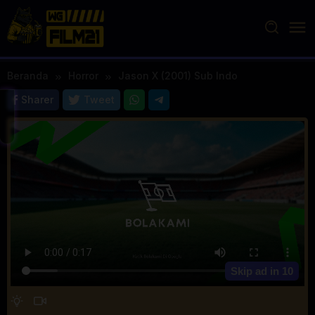
Loncat
ke
konten
Beranda
Horror
Jason X (2001) Sub Indo
Sharer
Tweet
Skip ad in
10