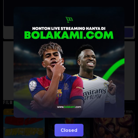
Artalk Error
Failed to load comments
TypeError: Failed to fetch
Retry
FILM TERKAIT
16 min
12 min
99 min
9.5
6
5.5
Closed