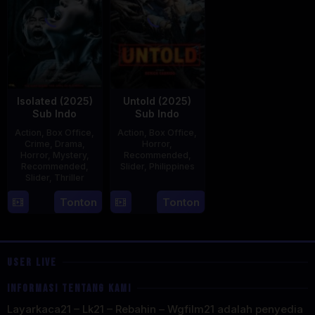
Isolated (2025)
Untold (2025)
Sub Indo
Sub Indo
Action
,
Box Office
,
Action
,
Box Office
,
Crime
,
Drama
,
Horror
,
Horror
,
Mystery
,
Recommended
,
Recommended
,
Slider
,
Philippines
Slider
,
Thriller
30
Derick
30
Benedict
Tonton
Tonton
Apr
Cabrido
Apr
Mique
2025
2025
USER LIVE
INFORMASI TENTANG KAMI
Layarkaca21 – Lk21 – Rebahin – Wgfilm21 adalah penyedia