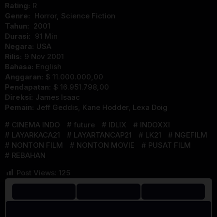
Rating:
R
Genre:
Horror
,
Science Fiction
Tahun:
2001
Durasi:
91 Min
Negara:
USA
Rilis:
9 Nov 2001
Bahasa:
English
Anggaran:
$ 11.000.000,00
Pendapatan:
$ 16.951.798,00
Direksi:
James Isaac
Pemain:
Jeff Geddis
,
Kane Hodder
,
Lexa Doig
CINEMA INDO
future
IDLIX
INDOXXI
LAYARKACA21
LAYARTANCAP21
LK21
NGEFILM
NONTON FILM
NONTON MOVIE
PUSAT FILM
REBAHAN
Post Views:
125