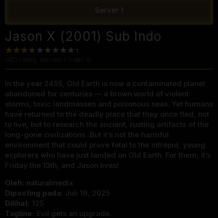
Server 1
Jason X (2001) Sub Indo
1421
voting, rata-rata
4.0
dari 10
In the year 2455, Old Earth is now a contaminated planet
abandoned for centuries — a brown world of violent
storms, toxic landmasses and poisonous seas. Yet humans
have returned to the deadly place that they once fled, not
to live, but to research the ancient, rusting artifacts of the
long-gone civilizations. But it’s not the harmful
environment that could prove fatal to the intrepid, young
explorers who have just landed on Old Earth. For them, it’s
Friday the 13th, and Jason lives!
Oleh:
naturalmedix
Diposting pada:
Juli 19, 2025
Dilihat:
125
Tagline:
Evil gets an upgrade.