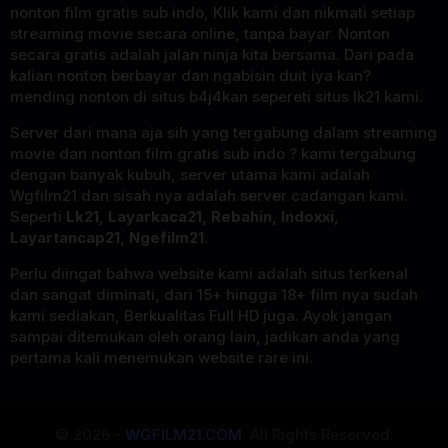
nonton film gratis sub indo, Klik kami dan nikmati setiap
streaming movie secara online, tanpa bayar. Nonton
secara gratis adalah jalan ninja kita bersama. Dari pada
kalian nonton berbayar dan ngabisin duit iya kan?
mending nonton di situs b4j4kan sepereti situs lk21 kami.
Server dari mana aja sih yang tergabung dalam streaming
movie dan nonton film gratis sub indo ? kami tergabung
dengan banyak kubuh, server utama kami adalah
Wgfilm21 dan sisah nya adalah server cadangan kami.
Seperti
Lk21, Layarkaca21, Rebahin, Indoxxi,
Layartancap21, Ngefilm21.
Perlu diingat bahwa website kami adalah situs terkenal
dan sangat diminati, dari 15+ hingga 18+ film nya sudah
kami sediakan, Berkualitas Full HD juga. Ayok jangan
sampai ditemukan oleh orang lain, jadikan anda yang
pertama kali menemukan website rare ini.
© 2026 -
WGFILM21.COM
. All Rights Reserved.