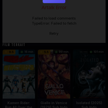
Artalk Error
Failed to load comments
TypeError: Failed to fetch
Retry
FILM TERKAIT
16 min
99 min
101 min
9.5
5.5
Kamen Rider:
Giallo in Venice
Isolated (2025)
Run All Over the
(1979) Sub Indo
Sub Indo