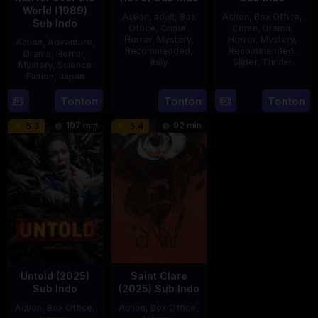
World (1989)
Action
,
adult
,
Box
Action
,
Box Office
,
Sub Indo
Office
,
Crime
,
Crime
,
Drama
,
Horror
,
Mystery
,
Horror
,
Mystery
,
Action
,
Adventure
,
Recommended
,
Recommended
,
Drama
,
Horror
,
Italy
Slider
,
Thriller
Mystery
,
Science
Fiction
,
Japan
31
Mario
30
Benedict
29
Yoshiaki
Tonton
Tonton
Tonton
Dec
Landi
Apr
Mique
Apr
Kobayashi
1979
2025
107 min
92 min
5.3
5.4
1989
Untold (2025)
Saint Clare
Sub Indo
(2025) Sub Indo
Action
,
Box Office
,
Action
,
Box Office
,