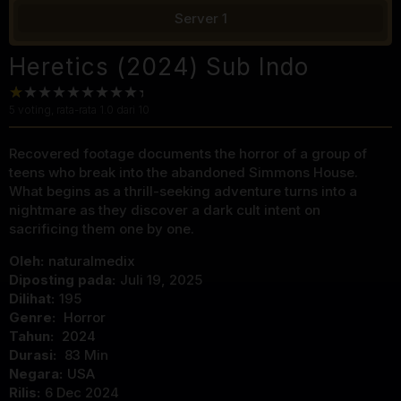
Server 1
Heretics (2024) Sub Indo
5
voting, rata-rata
1.0
dari 10
Recovered footage documents the horror of a group of
teens who break into the abandoned Simmons House.
What begins as a thrill-seeking adventure turns into a
nightmare as they discover a dark cult intent on
sacrificing them one by one.
Oleh:
naturalmedix
Diposting pada:
Juli 19, 2025
Dilihat:
195
Genre:
Horror
Tahun:
2024
Durasi:
83 Min
Negara:
USA
Rilis:
6 Dec 2024