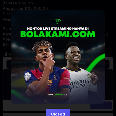
Bahasa:
English
Anggaran:
$ 35.000,00
Direksi:
Jose Prendes
Pemain:
Eric Roberts
,
Maria Pinsent
,
Neeley Dayan
abandoned house
CINEMA INDO
IDLIX
INDOXXI
LAYARKACA21
LAYARTANCAP21
LK21
NGEFILM
NONTON FILM
NONTON MOVIE
PUSAT FILM
REBAHAN
Post Views:
195
Closed