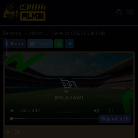
Loncat
ke
konten
Beranda
Horror
Heretics (2024) Sub Indo
Sharer
Tweet
Skip ad in
10