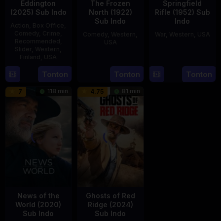
Eddington
The Frozen
Springfield
(2025) Sub Indo
North (1922)
Rifle (1952) Sub
Sub Indo
Indo
Action
,
Box Office
,
Comedy
,
Crime
,
Comedy
,
Western
,
War
,
Western
,
USA
Recommended
,
USA
Slider
,
Western
,
22
André
Finland
,
USA
28
Edward
Oct
de
Aug
F.
1952
Toth
16
Ari
Tonton
Tonton
Tonton
1922
Cline
Jul
Aster
118 min
81 min
7
4.75
2025
News of the
Ghosts of Red
World (2020)
Ridge (2024)
Sub Indo
Sub Indo