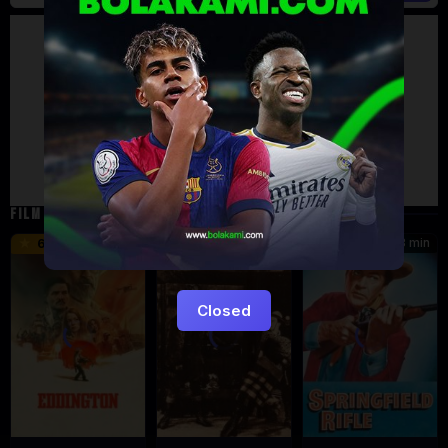
Artalk Error
Failed to load comments
TypeError: Failed to fetch
Retry
FILM TERKAIT
149 min
18 min
93 min
6.6
6.211
6.1
Closed