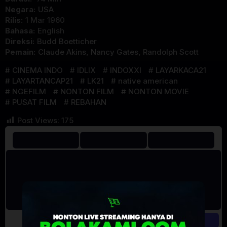
Negara:
USA
Rilis:
1 Mar 1960
Bahasa:
English
Direksi:
Budd Boetticher
Pemain:
Claude Akins
,
Nancy Gates
,
Randolph Scott
CINEMA INDO
IDLIX
INDOXXI
LAYARKACA21
LAYARTANCAP21
LK21
native american
NGEFILM
NONTON FILM
NONTON MOVIE
PUSAT FILM
REBAHAN
Post Views:
175