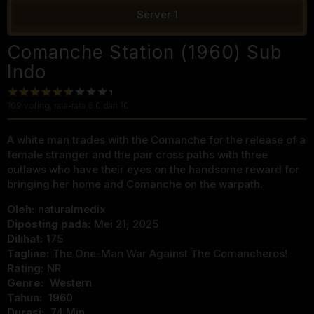
Server 1
Comanche Station (1960) Sub
Indo
109
voting, rata-rata
6.0
dari 10
A white man trades with the Comanche for the release of a
female stranger and the pair cross paths with three
outlaws who have their eyes on the handsome reward for
bringing her home and Comanche on the warpath.
Oleh:
naturalmedix
Diposting pada:
Mei 21, 2025
Dilihat:
175
Tagline:
The One-Man War Against The Comancheros!
Rating:
NR
Genre:
Western
Tahun:
1960
Durasi:
74 Min