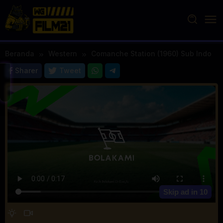
Loncat
ke
konten
Beranda
Western
Comanche Station (1960) Sub Indo
Sharer
Tweet
Skip ad in
10