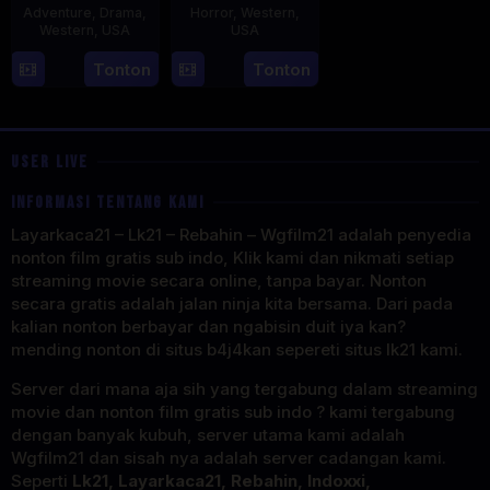
Adventure
,
Drama
,
Horror
,
Western
,
Western
,
USA
USA
25
Jeff
3
Stefan
Tonton
Tonton
Dec
'JJ'
Dec
Colson
2020
Dashnaw
2024
USER LIVE
INFORMASI TENTANG KAMI
Layarkaca21 – Lk21 – Rebahin – Wgfilm21 adalah penyedia
nonton film gratis sub indo, Klik kami dan nikmati setiap
streaming movie secara online, tanpa bayar. Nonton
secara gratis adalah jalan ninja kita bersama. Dari pada
kalian nonton berbayar dan ngabisin duit iya kan?
mending nonton di situs b4j4kan sepereti situs lk21 kami.
Server dari mana aja sih yang tergabung dalam streaming
movie dan nonton film gratis sub indo ? kami tergabung
dengan banyak kubuh, server utama kami adalah
Wgfilm21 dan sisah nya adalah server cadangan kami.
Seperti
Lk21, Layarkaca21, Rebahin, Indoxxi,