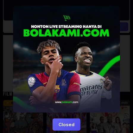
Artalk Error
Failed to load comments
TypeError: Failed to fetch
Retry
FILM TERKAIT
87 min
75 min
92 min
6.273
10
6.1
Closed