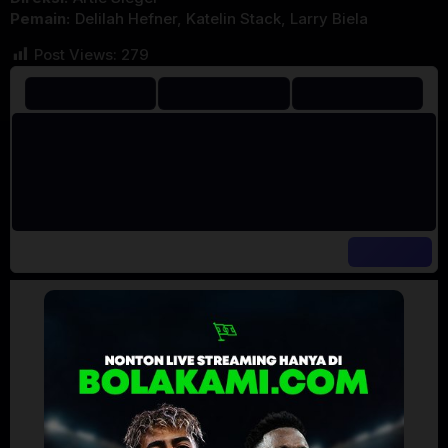
Pemain:
Delilah Hefner
,
Katelin Stack
,
Larry Biela
Post Views:
279
Artalk Error
Failed to load comments
TypeError: Failed to fetch
Retry