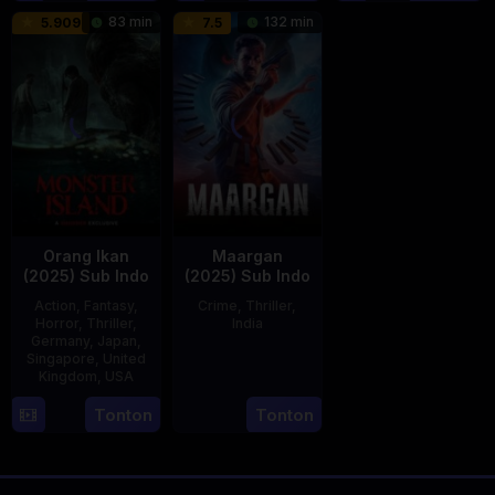
Feb
2025
2025
83 min
132 min
5.909
7.5
2025
Orang Ikan
Maargan
(2025) Sub Indo
(2025) Sub Indo
Action
,
Fantasy
,
Crime
,
Thriller
,
Horror
,
Thriller
,
India
Germany
,
Japan
,
Singapore
,
United
27
Leo
Kingdom
,
USA
Jun
John
2025
Paul
11
Mike
Tonton
Tonton
Jul
Wiluan
2025