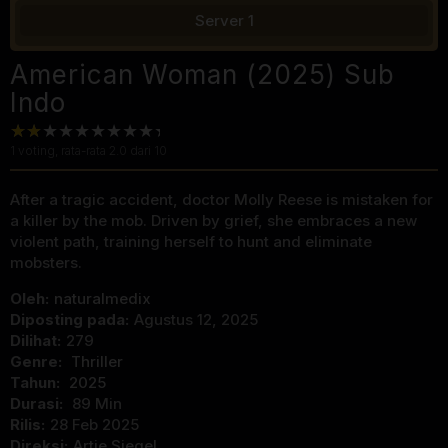
Server 1
American Woman (2025) Sub
Indo
1
voting, rata-rata
2.0
dari 10
After a tragic accident, doctor Molly Reese is mistaken for
a killer by the mob. Driven by grief, she embraces a new
violent path, training herself to hunt and eliminate
mobsters.
Oleh:
naturalmedix
Diposting pada:
Agustus 12, 2025
Dilihat:
279
Genre:
Thriller
Tahun:
2025
Durasi:
89 Min
Rilis:
28 Feb 2025
Direksi:
Artie Siegel