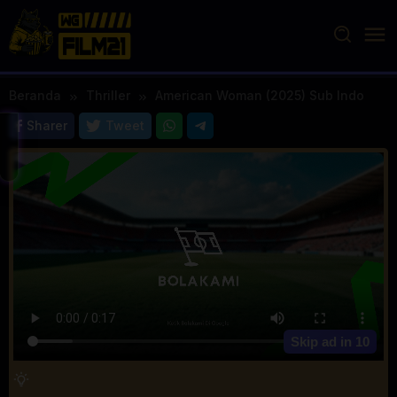
Loncat
ke
konten
Beranda
Thriller
American Woman (2025) Sub Indo
Sharer
Tweet
Skip ad in
10