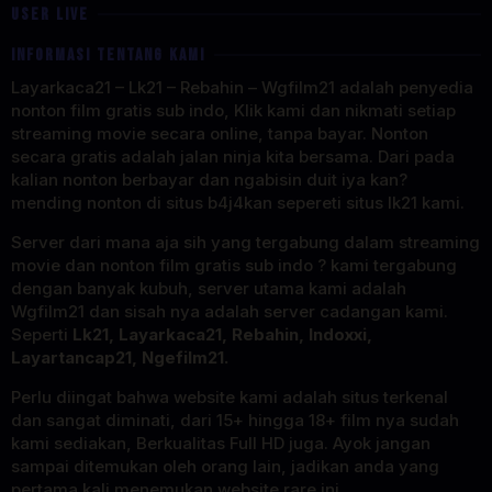
USER LIVE
INFORMASI TENTANG KAMI
Layarkaca21 – Lk21 – Rebahin – Wgfilm21 adalah penyedia
nonton film gratis sub indo, Klik kami dan nikmati setiap
streaming movie secara online, tanpa bayar. Nonton
secara gratis adalah jalan ninja kita bersama. Dari pada
kalian nonton berbayar dan ngabisin duit iya kan?
mending nonton di situs b4j4kan sepereti situs lk21 kami.
Server dari mana aja sih yang tergabung dalam streaming
movie dan nonton film gratis sub indo ? kami tergabung
dengan banyak kubuh, server utama kami adalah
Wgfilm21 dan sisah nya adalah server cadangan kami.
Seperti
Lk21, Layarkaca21, Rebahin, Indoxxi,
Layartancap21, Ngefilm21.
Perlu diingat bahwa website kami adalah situs terkenal
dan sangat diminati, dari 15+ hingga 18+ film nya sudah
kami sediakan, Berkualitas Full HD juga. Ayok jangan
sampai ditemukan oleh orang lain, jadikan anda yang
pertama kali menemukan website rare ini.